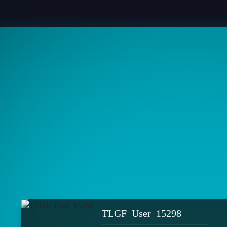
TLGF_User_15298