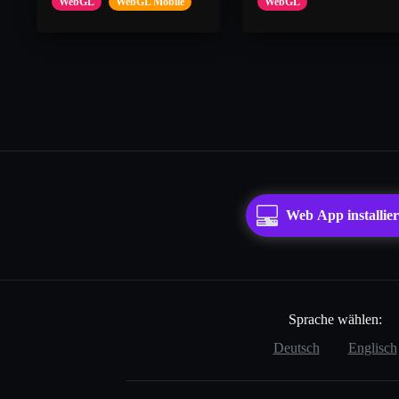
WebGL
WebGL Mobile
WebGL
Web App installie
Sprache wählen:
Deutsch
Englisch