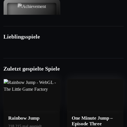
Lieblingsspiele
50
Troposphere
Zuletzt gespielte Spiele
Get 40 points.
Rainbow Jump
One Minute Jump –
Episode Three
218.215 mal gespielt