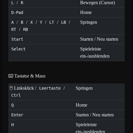
/
Bewegen (Cursor)
L
R
Home
D-Pad
/
/
/
/
/
/
Springen
A
B
X
Y
LT
LB
/
RT
RB
Starten / Neu starten
Start
Spieleleiste
Select
ein-/ausblenden
⌨️ Tastatur & Maus
🖱️ Linksklick /
/
Springen
Leertaste
Ctrl
Home
Q
Starten / Neu starten
Enter
Spieleleiste
H
ein-/ausblenden