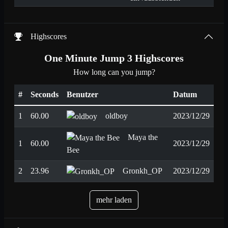
Highscores
One Minute Jump 3 Highscores
How long can you jump?
#
Seconds
Benutzer
Datum
1
60.00
oldboy
2023/12/29
Maya the
1
60.00
2023/12/29
Bee
2
23.96
Gronkh_OP
2023/12/29
mehr laden