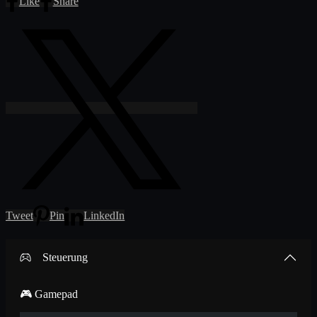
Like
Share
Tweet
Pin
LinkedIn
Steuerung
🎮 Gamepad