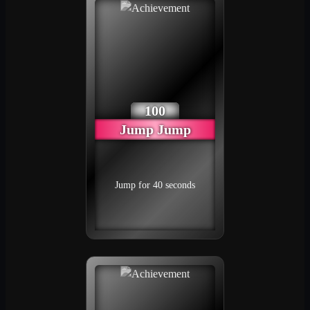
100
Jump Jump
Jump for 40 seconds