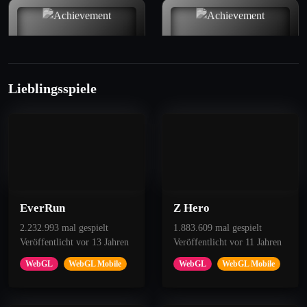
Lieblingsspiele
50
250
Pinball Amateur
All You Can Eat Menu
Get 8 Points
Eat 90 blocks.
EverRun
Z Hero
2.232.993 mal gespielt
1.883.609 mal gespielt
Veröffentlicht vor 13 Jahren
Veröffentlicht vor 11 Jahren
WebGL
WebGL Mobile
WebGL
WebGL Mobile