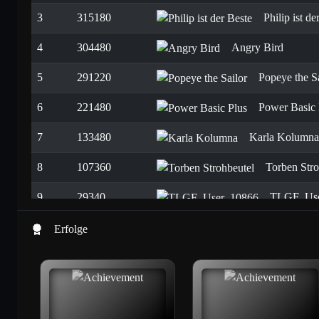
3
315180
Philip ist de
4
304480
Angry Bird
5
291220
Popeye the Sa
6
221480
Power Basic 
7
133480
Karla Kolumna
8
107360
Torben Stro
9
29340
TLGF_Use
Erfolge
Momo Kunterbund
10
9854
Micro Maschine
11
9576