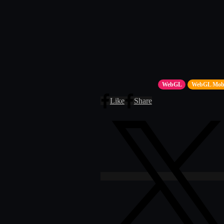
WebGL
WebGL Mobi
Like
Share