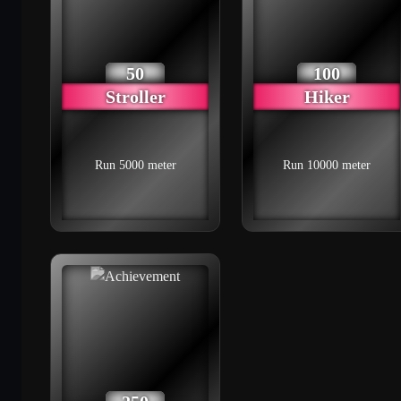
Denzel Washington
12
9215
Peter Parker
13
9126
50
100
Stroller
Hiker
Lollipop LOL
14
9054
Run 5000 meter
Run 10000 meter
Turbo Power Boy
15
8846
Alice Wonder
16
8564
Jakob Sandmann
17
8548
TLGF_User_11484
18
8480