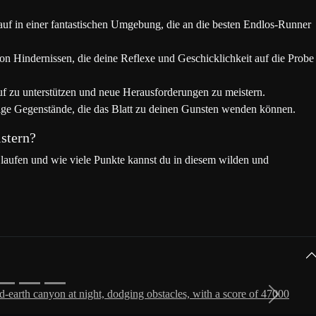
2023/09/16
uf in einer fantastischen Umgebung, die an die besten Endlos-Runner
on Hindernissen, die deine Reflexe und Geschicklichkeit auf die Probe
2023/09/16
zu unterstützen und neue Herausforderungen zu meistern.
ige Gegenstände, die das Blatt zu deinen Gunsten wenden können.
2023/09/16
stern?
2023/09/16
 laufen und wie viele Punkte kannst du in diesem wilden und
2023/09/16
2023/08/18
2023/09/16
Next