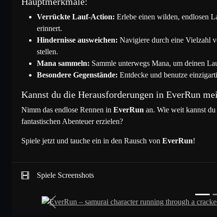
Hauptmerkmale:
Fred Feuerstein
26
6581
Verrückte Lauf-Action:
Erlebe einen wilden, endlosen La
erinnert.
Hindernisse ausweichen:
Navigiere durch eine Vielzahl v
Party Starty
27
6456
stellen.
Mana sammeln:
Sammle unterwegs Mana, um deinen Lauf 
Besondere Gegenstände:
Entdecke und benutze einzigart
Purple Power Peach
28
5654
Kannst du die Herausforderungen in EverRun mei
Mister Magic
29
5549
Nimm das endlose Rennen in
EverRun
an. Wie weit kannst du
fantastischen Abenteuer erzielen?
realGronkh
30
5546
Spiele jetzt und tauche ein in den Rausch von
EverRun
!
Tinkerbell
31
5460
Spiele Screenshots
Heidi Klum Bum
32
5456
Previous