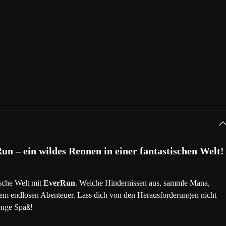
2023/09/16
2023/09/16
2023/09/16
2023/09/16
2023/09/16
un – ein wildes Rennen in einer fantastischen Welt!
2023/09/16
ische Welt mit
EverRun
. Weiche Hindernissen aus, sammle Mana,
sem endlosen Abenteuer. Lass dich von den Herausforderungen nicht
2023/09/16
enge Spaß!