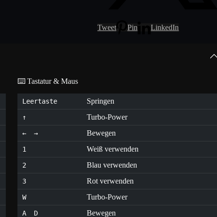
Tweet
Pin
LinkedIn
⌨️ Tastatur & Maus
Springen
Leertaste
Turbo-Power
↑
Bewegen
←
→
Weiß verwenden
1
Blau verwenden
2
Rot verwenden
3
Turbo-Power
W
Bewegen
A
D