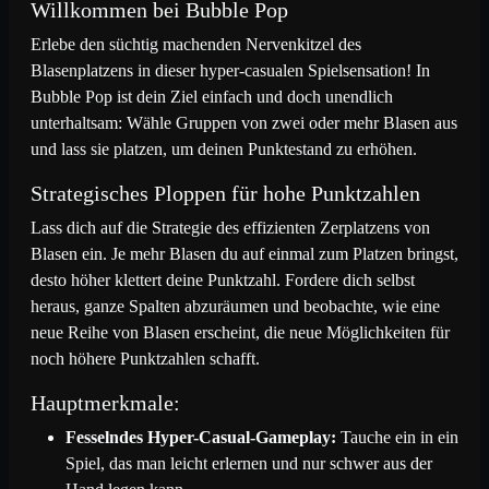
Willkommen bei Bubble Pop
TLGF_User_8820
18
45
2023/09/16
Erlebe den süchtig machenden Nervenkitzel des
Blasenplatzens in dieser hyper-casualen Spielsensation! In
Bubble Pop ist dein Ziel einfach und doch unendlich
realMontanaBlack
18
45
2023/09/16
unterhaltsam: Wähle Gruppen von zwei oder mehr Blasen aus
und lass sie platzen, um deinen Punktestand zu erhöhen.
Miami Vice
19
40
2023/09/16
Strategisches Ploppen für hohe Punktzahlen
Lass dich auf die Strategie des effizienten Zerplatzens von
Fred Feuerstein
19
40
2023/09/16
Blasen ein. Je mehr Blasen du auf einmal zum Platzen bringst,
desto höher klettert deine Punktzahl. Fordere dich selbst
heraus, ganze Spalten abzuräumen und beobachte, wie eine
Peter North
19
40
2023/09/16
neue Reihe von Blasen erscheint, die neue Möglichkeiten für
noch höhere Punktzahlen schafft.
Eowyn Eldar
20
35
2023/09/16
Hauptmerkmale:
Fesselndes Hyper-Casual-Gameplay:
Tauche ein in ein
Red Devil
20
35
2023/09/16
Spiel, das man leicht erlernen und nur schwer aus der