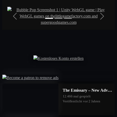
Jakob Sandmann
22
25
2023/09/16
Previous
Next
Lollipop LOL
22
25
2023/09/16
Turbo Power Boy
22
25
2023/09/16
Monsta Man
22
25
2023/09/16
MontanaBlack
23
20
2023/09/16
The Emissary – New Adventures
Lisa Lustig 93
23
20
2023/09/16
12.466 mal gespielt
Veröffentlicht vor 2 Jahren
Hello World
23
20
2023/09/16