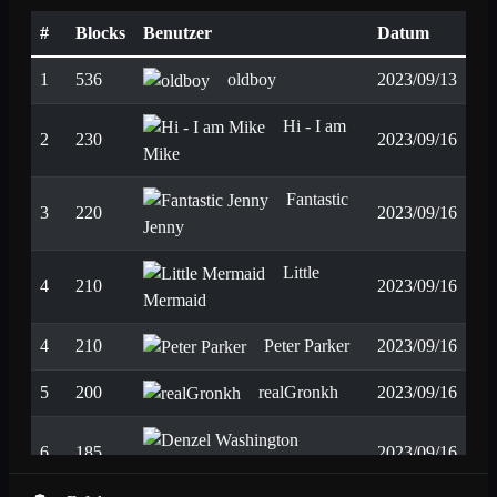
#
Blocks
Benutzer
Datum
1
536
oldboy
2023/09/13
Hi - I am
2
230
2023/09/16
Mike
Fantastic
3
220
2023/09/16
Jenny
Little
4
210
2023/09/16
Mermaid
4
210
Peter Parker
2023/09/16
5
200
realGronkh
2023/09/16
6
185
2023/09/16
Denzel Washington