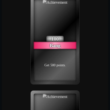
Louisa Lockig
11
115
2023/09/16
Micro Maschine
12
80
2023/09/16
Heidi Klum Bum
13
75
2023/09/16
100
Bang
Albert Zweistein
14
70
2023/09/16
Get 500 points.
TLGF_User_8371
14
70
2023/09/16
Summse Biene
15
65
2023/09/16
Rockin Roll
16
55
2023/09/16