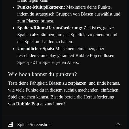
Hand legen kann.
Punkte-Multiplikatoren:
Maximiere deine Punkte,
Hulk Hogan
20
35
2023/09/16
indem du strategisch Gruppen von Blasen auswählst und
zum Platzen bringst.
Spalten-Räum-Herausforderung:
Ziel ist es, ganze
Thranduil
20
35
2023/09/16
Spalten abzuräumen, um das Spielfeld zu erneuern und
das Spiel am Laufen zu halten.
Party Starty
20
35
2023/09/16
Unendlicher Spaß:
Mit seinem einfachen, aber
fesselnden Gameplay garantiert Bubble Pop endlosen
Spielspaß für Spieler jeden Alters.
sdfdfdsfsfsfsfs
21
30
2023/09/16
Wie hoch kannst du punkten?
Teste deine Fähigkeit, Blasen zu zerplatzen, und finde heraus,
Just Jenny
21
30
2023/09/16
wie viele Punkte du in diesem süchtig machenden, einfachen
Spiel erreichen kannst. Bist du bereit, die Herausforderung
Peter Pan 2000
von
Bubble Pop
anzunehmen?
21
30
2023/09/16
Peggy Sue
22
25
2023/09/16
Spiele Screenshots