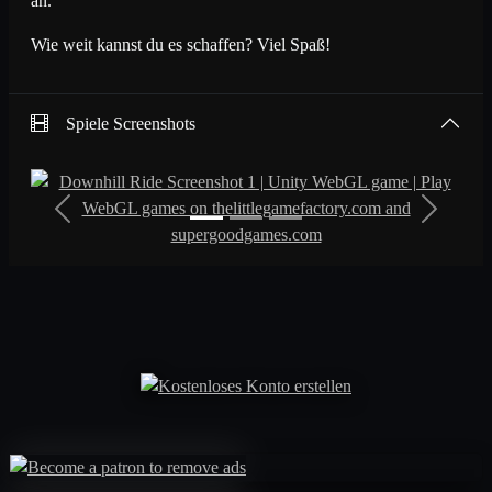
an.
Thranduil
24
67
2023/09/16
Wie weit kannst du es schaffen? Viel Spaß!
I like it
25
66
2023/09/16
Spiele Screenshots
Monsta Man
26
65
2023/09/16
Previous
Next
The Real Donald
27
64
2023/09/16
Trump
Flower Party Power
28
61
2023/09/16
Eddie Murphy
29
59
2023/09/16
Peggy Sue
29
59
2023/09/16