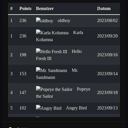
#
Points
Benutzer
Datum
1
236
oldboy
2023/08/02
Karla
1
236
2023/09/20
Kolumna
Hello
2
198
2023/09/16
Fresh III
Mr.
3
153
2023/09/14
Sandmann
Popeye
4
147
2023/09/18
the Sailor
5
102
Angry Bird
2023/09/13
Torben
6
99
2023/09/16
Strohbeutel