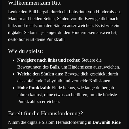
Heidi Klum Bum
20
74
2023/09/16
Willkommen zum Ritt
Lenke den Ball bergab durch ein Labyrinth von Hindernissen.
Mauern auf beiden Seiten, Säulen vor dir. Bewege dich nach
Hi - I am Mike
21
73
2023/09/16
links und rechts, um den Säulen auszuweichen. Es ist wie ein
digitaler Slalom – je länger du den Hindernissen ausweichst,
TLGF_User_8820
21
73
2023/09/16
desto höher ist deine Punktzahl.
Wie du spielst:
Miami Vice
22
72
2023/09/16
Navigiere nach links und rechts:
Steuere die
Bewegungen des Balls, um Hindernissen auszuweichen.
Weiche den Säulen aus:
Bewege dich geschickt durch
TLGF_User_8371
22
72
2023/09/16
das abfallende Labyrinth und vermeide Kollisionen.
Hohe Punktzahl:
Finde heraus, wie lange du bergab
fahren kannst, ohne etwas zu berühren, um die höchste
Hulk Hogan
23
71
2023/09/16
Punktzahl zu erreichen.
Bereit für die Herausforderung?
Louisa Lockig
24
67
2023/09/16
Nimm die digitale Slalom-Herausforderung in
Downhill Ride