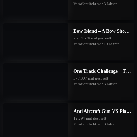
realMontanaBlack
34
45
2023/09/16
Veröffentlicht vor 3 Jahren
The Devils Daughter
35
44
2023/09/16
Bow Island – A Bow Shooting Game
2.754.579 mal gespielt
Little Mermaid
36
43
2023/09/16
Veröffentlicht vor 10 Jahren
mehr laden
One Track Challenge – The Good Forest
377.307 mal gespielt
Veröffentlicht vor 3 Jahren
Anti Aircraft Gun VS Planes
12.294 mal gespielt
Veröffentlicht vor 3 Jahren