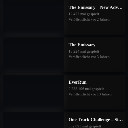
The Emissary – New Adventures
Lisa Lustig 93
30
56
2023/09/16
12.477 mal gespielt
Veröffentlicht vor 2 Jahren
Wonder Woman
31
55
2023/09/16
1000
The Emissary
13.224 mal gespielt
Purple Power Peach
31
55
2023/09/16
Veröffentlicht vor 3 Jahren
Momo Kunterbund
32
50
2023/09/16
EverRun
2.233.106 mal gespielt
I am the best
33
49
2023/09/16
Veröffentlicht vor 13 Jahren
Peter North
34
45
2023/09/16
One Track Challenge – Silver Valley
362.893 mal gespielt